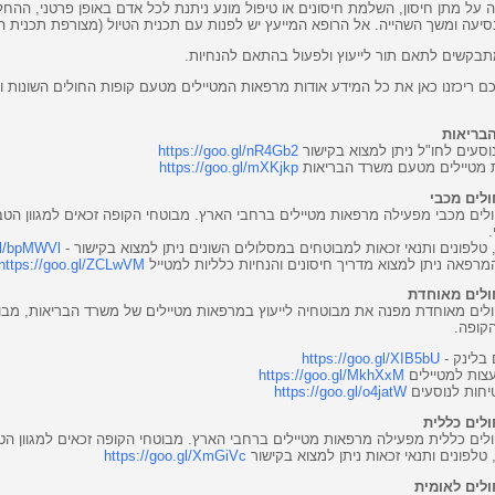
על מתן חיסון, השלמת חיסונים או טיפול מונע ניתנת לכל אדם באופן פרטני, ההחל
סיעה ומשך השהייה. אל הרופא המייעץ יש לפנות עם תכנית הטיול (מצורפת תכנית ה
בקשים לתאם תור לייעוץ ולפעול בהתאם להנחיות.
כם ריכזנו כאן את כל המידע אודות מרפאות המטיילים מטעם קופות החולים השונות
בריאות
וסעים לחו"ל ניתן למצוא בקישור
https://goo.gl/nR4Gb2
 מטיילים מטעם משרד הבריאות
https://goo.gl/mXKjkp
לים מכבי
לים מכבי מפעילה מרפאות מטיילים ברחבי הארץ. מבוטחי הקופה זכאים למגוון הטב
.
 טלפונים ותנאי זכאות למבוטחים במסלולים השונים ניתן למצוא בקישור -
gl/bpMWVl
רפאה ניתן למצוא מדריך חיסונים והנחיות כלליות למטייל
https://goo.gl/ZCLwVM
ולים מאוחדת
לים מאוחדת מפנה את מבוטחיה לייעוץ במרפאות מטיילים של משרד הבריאות, מבוט
קופה.
בלינק -
https://goo.gl/XIB5bU
עצות למטיילים
https://goo.gl/MkhXxM
יחות לנוסעים
https://goo.gl/o4jatW
לים כללית
לים כללית מפעילה מרפאות מטיילים ברחבי הארץ. מבוטחי הקופה זכאים למגוון הטב
 טלפונים ותנאי זכאות ניתן למצוא בקישור
https://goo.gl/XmGiVc
לים לאומית