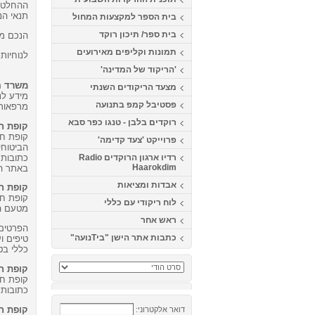
ההחלטה 
תנאי הנ
בית הספר למקצעות המחול
בית ספר/ תיכון רוקד
הנכם מת
תמונות וקליפים מאירועים
לנוחיות
'הריקוד של המדינה'
משרד ה
מצעד הריקודים השנתי
מידע לנ
פסטיבל קמפ בתנועה
מרפאות
רוקדים בלבן - טנגו כפר סבא
קופת חו
קופת חו
פרוייקט 'צעד קדימה'
הביטוחי
כתובות,
רדיו ארגון הרוקדים Radio
Haarokdim
באתר המ
אבדות ומציאות
קופת ח
קופת חו
לוח ריקודי עם כללי
מטעם ה
ראש אחר
הפרטים 
כתבות אתר הישן "ביTנועה"
טיפים ו
כללי בט
קופת חו
קופת חו
כתובות,
קופת חו
דואר אלקטרוני: