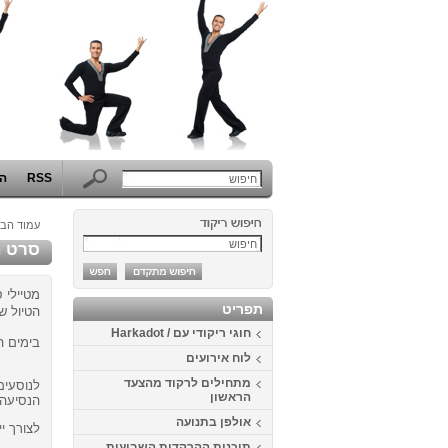
RSS
הפ
עמוד הבי
סרט ה
מטיילי 
תפריט
הטיול ש
חוגי ריקודי עם / Harkadot
בימים ה
לוח אירועים
מתחילים לרקוד מהצעד
הראשון
הנסיעה,
אולפן בתנועה
לצורך י
תוכנית ההרקדות השבועית