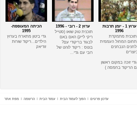
ערוץ 1 - יומן תרבות
ערוץ 2 - רובי - 1996
הכיתה המעופפת-
1995
1996
תוכנית טוק שואו (סטייל
תוכנית מתמקדת
גדי ביטון מתארח בערוץ
ריקי לייק) האם באם
תחום המחול העממית
הילדים...ריקוד שורות
לבגוד בריקודי עם?
חנים הנבחנים
זודיאק
בונוס : ריקוד לוהט של
יוצרים
רובי עם גדי...
גדי זוכה במקום ראשון
 הריקוד בחמסה )
עדכון פרטים
הפוך לעמוד הבית
עמוד הבית
הרשמה
מפת אתר