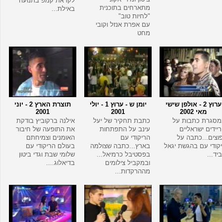
לקראת קמפ בתנועה
מתארחים בתוכנית
באילת...
"לחיות טוב"
עם אפרת אנזל וקובי
מחט
ערוץ 2 - אולפן שישי
יומן ש - ערוץ 1 - יולי
תוצרת הארץ 2 - יוני
מאי 2002
2001
2001
מסגרת כתבות על
כתבת תחקיר של יעל
אילנה ברקוביץ בודקת
יידים ישראליים
עינב על התפתחות
את התופעה של חיבור
וצים...כתבה על
הריקודי עם
האומנים וצמיחתם
קודי עם בהגשת יגאל
בארץ...כתבה שצולמה
בעולם הריקודי עם
יד...
בפסטיבל כרמיאל...
שלומי שבת וגדי ביטון
ובמקביל צילומים
בדיאלוג....
מההרקדות...