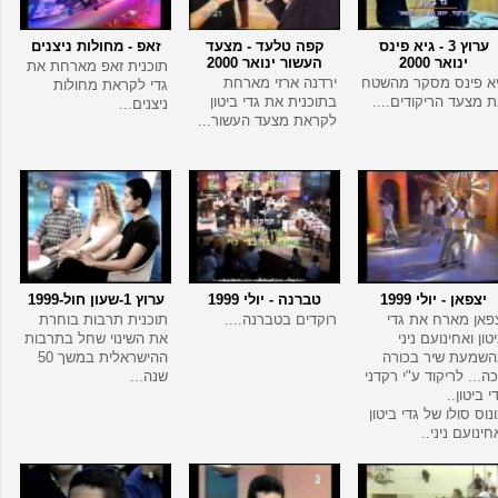
ערוץ 3 - גיא פינס
קפה טלעד - מצעד
זאפ - מחולות ניצנים
ינואר 2000
העשור ינואר 2000
תוכנית זאפ מארחת את
א פינס מסקר מהשטח
ירדנה ארזי מארחת
גדי לקראת מחולות
 מצעד הריקודים....
בתוכנית את גדי ביטון
ניצנים...
לקראת מצעד העשור...
יצפאן - יולי 1999
טברנה - יולי 1999
ערוץ 1-שעון חול-1999
פאן מארח את גדי
רוקדים בטברנה....
תוכנית תרבות בוחרת
טון ואחינועם ניני
את השינוי שחל בתרבות
שמעת שיר בכורה
ההישראלית במשך 50
כה... לריקוד ע"י רקדני
שנה...
י ביטון..
נוס סולו של גדי ביטון
חינועם ניני..