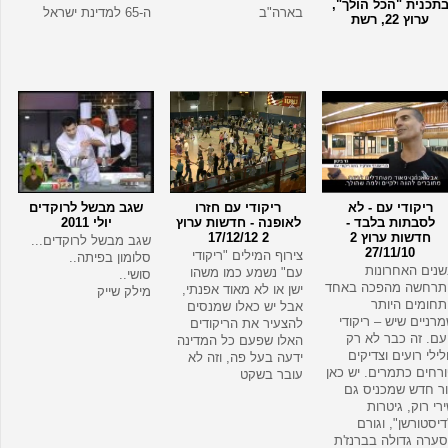
תכנית "הכל הולך",
בארה"ב
ה-65 למדינת ישראל
ערוץ 22, רשת
ריקודי עם - לא
ריקודי עם חזרו
שגב מבשל לרוקדים
לסבתות בלבד -
לאופנה - חדשות ערוץ
יולי 2011
חדשות ערוץ 2
2 17/12/12
שגב מבשל לרוקדים...
27/11/10
צירוף המילים "ריקודי
סלומון בפיתה..
נים האחרונות
עם" נשמע כמו משהו
סושי..
תרחשה מהפכה באחד
ישן או לא מאוד אפנתי,
מילק שייק
חומים היותר
אבל יש כאלו שמנסים
רניים שיש – ריקודי
להצעיר את הריקודים
ם. זה כבר לא רק
האלו שפעם כל המדינה
ילי רועים וצדיקים
ידעה בעל פה, וזה לא
רחים כתמרים. יש כאן
עובר בשקט
ר חדש שמכניס גם
רי רוק, גיטרות
דיסטורשן", וגורם
ערה גדולה בברנז'ת