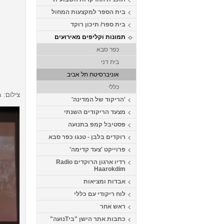
בית הספר למקצעות המחול
בית ספר/ תיכון רוקד
תמונות וקליפים מאירועים
כפר סבא
בית דני
אוניברסיטת תל אביב
כללי
צילום: 
'הריקוד של המדינה'
מצעד הריקודים השנתי
פסטיבל קמפ בתנועה
רוקדים בלבן - טנגו כפר סבא
פרוייקט 'צעד קדימה'
רדיו ארגון הרוקדים Radio
Haarokdim
אבדות ומציאות
לוח ריקודי עם כללי
ראש אחר
כתבות אתר הישן "ביTנועה"