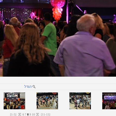
הגדל
[
1
-
5
]
6
7
8
9
10
[
11
-
15
]