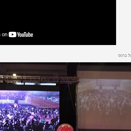
גל ברנס