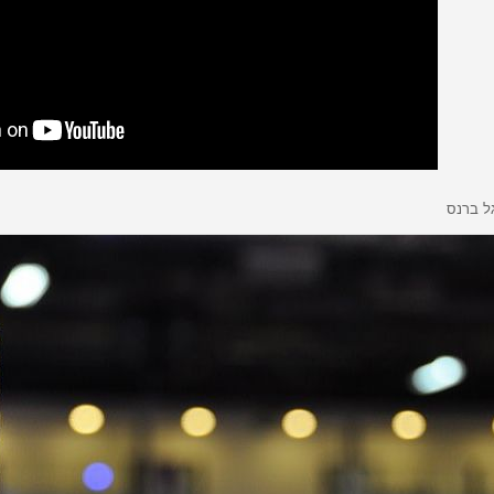
גל ברנס