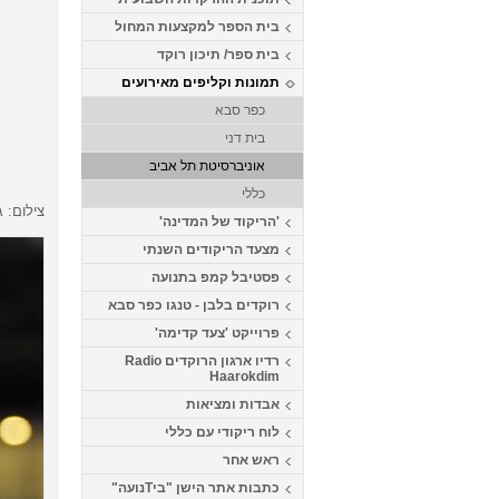
בית הספר למקצעות המחול
בית ספר/ תיכון רוקד
תמונות וקליפים מאירועים
כפר סבא
בית דני
אוניברסיטת תל אביב
כללי
צילום: 
'הריקוד של המדינה'
מצעד הריקודים השנתי
פסטיבל קמפ בתנועה
רוקדים בלבן - טנגו כפר סבא
פרוייקט 'צעד קדימה'
רדיו ארגון הרוקדים Radio
Haarokdim
אבדות ומציאות
לוח ריקודי עם כללי
ראש אחר
כתבות אתר הישן "ביTנועה"