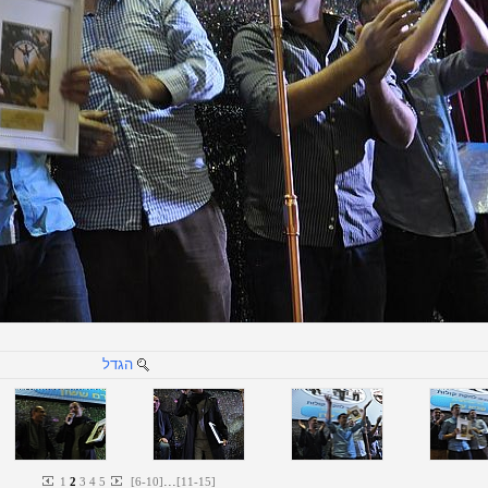
הגדל
...
1
2
3
4
5
[
6
-
10
]
[
11
-
15
]