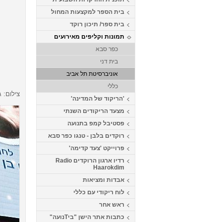
בית הספר למקצעות המחול
בית ספר/ תיכון רוקד
תמונות וקליפים מאירועים
כפר סבא
בית דני
אוניברסיטת תל אביב
כללי
צילום: 
'הריקוד של המדינה'
מצעד הריקודים השנתי
פסטיבל קמפ בתנועה
רוקדים בלבן - טנגו כפר סבא
פרוייקט 'צעד קדימה'
רדיו ארגון הרוקדים Radio
Haarokdim
אבדות ומציאות
לוח ריקודי עם כללי
ראש אחר
כתבות אתר הישן "ביTנועה"