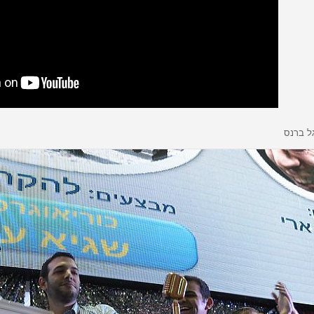
גל ברנס