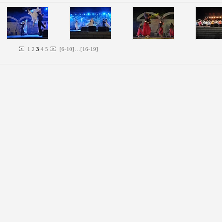
...
1
2
3
4
5
[
6
-
10
]
[
16
-
19
]