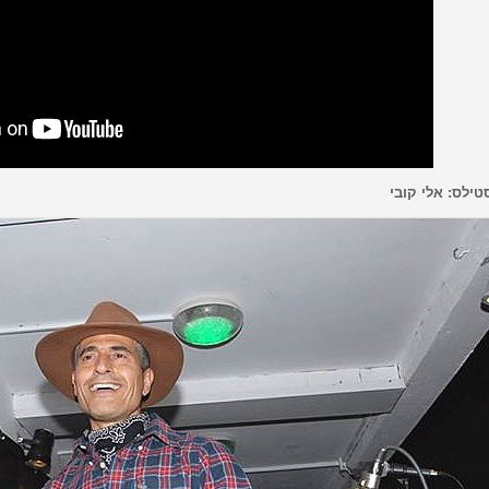
טילס: אלי קובי