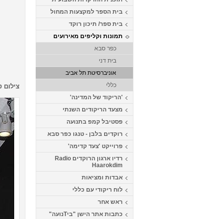
בית הספר למקצעות המחול
בית ספר/ תיכון רוקד
תמונות וקליפים מאירועים
כפר סבא
בית דני
אוניברסיטת תל אביב
כללי
צילום ס
'הריקוד של המדינה'
מצעד הריקודים השנתי
פסטיבל קמפ בתנועה
רוקדים בלבן - טנגו כפר סבא
פרוייקט 'צעד קדימה'
רדיו ארגון הרוקדים Radio
Haarokdim
אבדות ומציאות
לוח ריקודי עם כללי
ראש אחר
כתבות אתר הישן "ביTנועה"