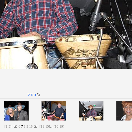
הגדל
...
[
1
-
5
]
6
7
8
9
10
[
11
-
15
]
[
16
-
19
]