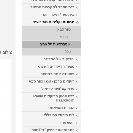
בית הספר למקצעות המחול
בית ספר/ תיכון רוקד
תמונות וקליפים מאירועים
כפר סבא
בית דני
אוניברסיטת תל אביב
כללי
צילום ס
'הריקוד של המדינה'
מצעד הריקודים השנתי
פסטיבל קמפ בתנועה
רוקדים בלבן - טנגו כפר סבא
פרוייקט 'צעד קדימה'
רדיו ארגון הרוקדים Radio
Haarokdim
אבדות ומציאות
לוח ריקודי עם כללי
ראש אחר
כתבות אתר הישן "ביTנועה"