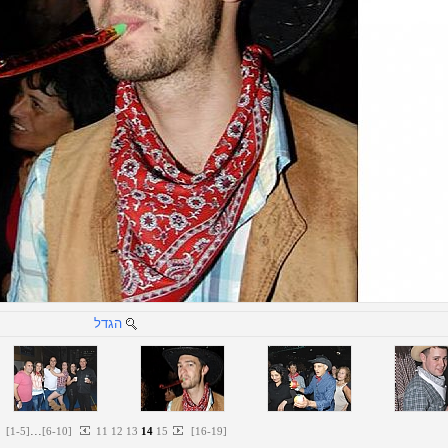
הגדל
...
[
1
-
5
]
[
6
-
10
]
11
12
13
14
15
[
16
-
19
]