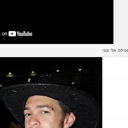
טילס: אלי קובי