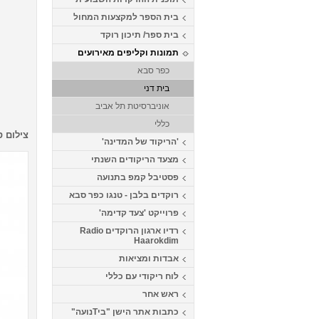
בית הספר למקצעות המחול
בית ספר/ תיכון רוקד
תמונות וקליפים מאירועים
כפר סבא
בית דני
אוניברסיטת תל אביב
כללי
צילום ס
'הריקוד של המדינה'
מצעד הריקודים השנתי
פסטיבל קמפ בתנועה
רוקדים בלבן - טנגו כפר סבא
פרוייקט 'צעד קדימה'
רדיו ארגון הרוקדים Radio
Haarokdim
אבדות ומציאות
לוח ריקודי עם כללי
ראש אחר
כתבות אתר הישן "ביTנועה"