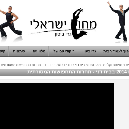
וך לעמוד הבית
גדי ביטון
ריקודי עם שלי
טלוויזיה
עיתונות
קיש
ת
>
תמונות וקליפים מאירועים
>
בית דני
>
פורים 2014 בבית דני - תחרות התחפושות המסורתית
מסורתית