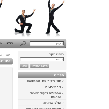
RSS
הפ
עמוד הבי
פורים 2014 בבית דני - תחרות התחפושות ה
תפריט
חוגי ריקודי עם / Harkadot
לוח אירועים
מתחילים לרקוד מהצעד
הראשון
אולפן בתנועה
תוכנית ההרקדות השבועית