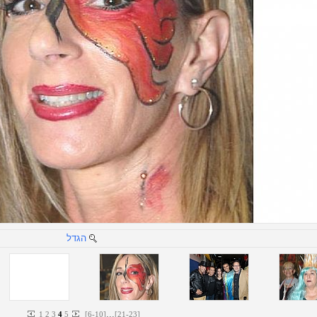
הגדל
...
1
2
3
4
5
[
6
-
10
]
[
21
-
23
]