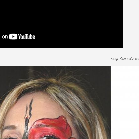
טילס: אלי קובי