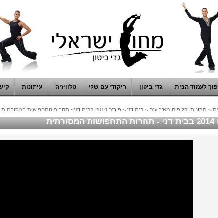
וך לעמוד הבית
גדי ביטון
ריקודי עם שלי
טלוויזיה
עיתונות
קיש
ת
>
תמונות וקליפים מאירועים
>
בית דני
>
פורים 2014 בבית דני - תחרות התחפושות המסורתית
מסורתית