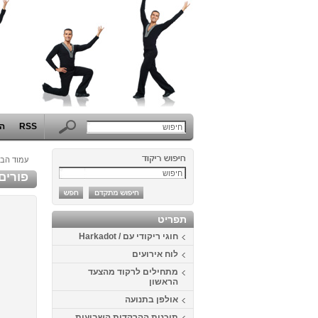
RSS
הפ
עמוד הבי
פורים 2014 בבית דני - תחרות התחפושות ה
תפריט
חוגי ריקודי עם / Harkadot
לוח אירועים
מתחילים לרקוד מהצעד
הראשון
אולפן בתנועה
תוכנית ההרקדות השבועית