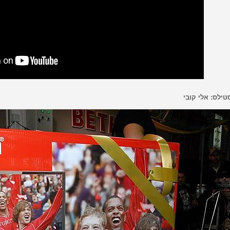
טילס: אלי קובי