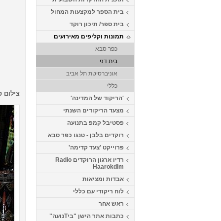
בית הספר למקצעות המחול
בית ספר/ תיכון רוקד
תמונות וקליפים מאירועים
כפר סבא
בית דני
אוניברסיטת תל אביב
כללי
צילום ס
'הריקוד של המדינה'
מצעד הריקודים השנתי
פסטיבל קמפ בתנועה
רוקדים בלבן - טנגו כפר סבא
פרוייקט 'צעד קדימה'
רדיו ארגון הרוקדים Radio
Haarokdim
אבדות ומציאות
לוח ריקודי עם כללי
ראש אחר
כתבות אתר הישן "ביTנועה"