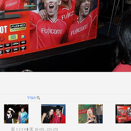
הגדל
...
1
2
3
4
5
[
6
-
10
]
[
21
-
23
]