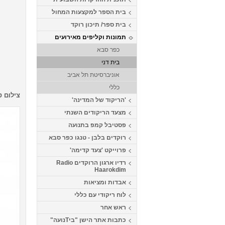
בית הספר למקצעות המחול
בית ספר/ תיכון רוקד
תמונות וקליפים מאירועים
כפר סבא
בית דני
אוניברסיטת תל אביב
כללי
צילום ס
'הריקוד של המדינה'
מצעד הריקודים השנתי
פסטיבל קמפ בתנועה
רוקדים בלבן - טנגו כפר סבא
פרוייקט 'צעד קדימה'
רדיו ארגון הרוקדים Radio
Haarokdim
אבדות ומציאות
לוח ריקודי עם כללי
ראש אחר
כתבות אתר הישן "ביTנועה"