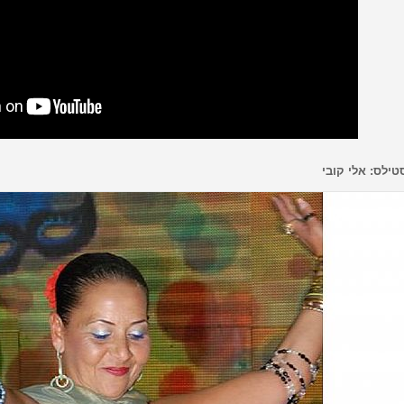
טילס: אלי קובי