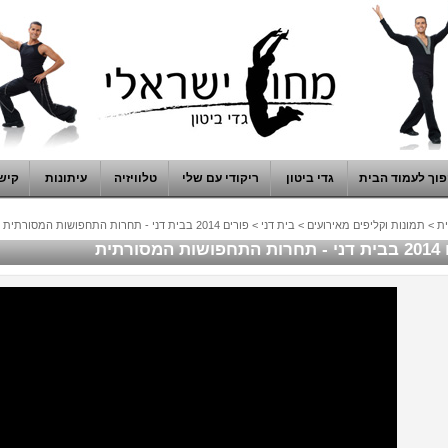
וך לעמוד הבית
גדי ביטון
ריקודי עם שלי
טלוויזיה
עיתונות
קיש
ת
>
תמונות וקליפים מאירועים
>
בית דני
>
פורים 2014 בבית דני - תחרות התחפושות המסורתית
מסורתית