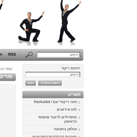
RSS
הפ
עמוד הבי
פורים 2014 בבית דני - תחרות התחפושות ה
תפריט
חוגי ריקודי עם / Harkadot
לוח אירועים
מתחילים לרקוד מהצעד
הראשון
אולפן בתנועה
תוכנית ההרקדות השבועית