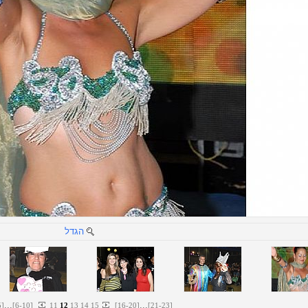
הגדל
...
...
5
]
[
6
-
10
]
11
12
13
14
15
[
16
-
20
]
[
21
-
23
]