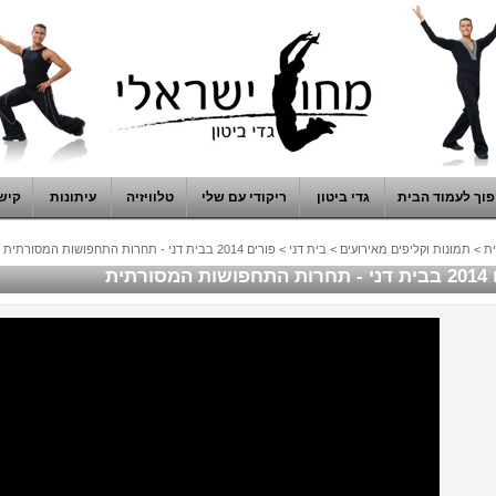
וך לעמוד הבית
גדי ביטון
ריקודי עם שלי
טלוויזיה
עיתונות
קיש
ת
>
תמונות וקליפים מאירועים
>
בית דני
>
פורים 2014 בבית דני - תחרות התחפושות המסורתית
מסורתית