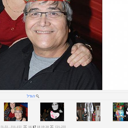
הגדל
...
[
1
-
5
]
[
11
-
15
]
16
17
18
19
20
[
21
-
23
]