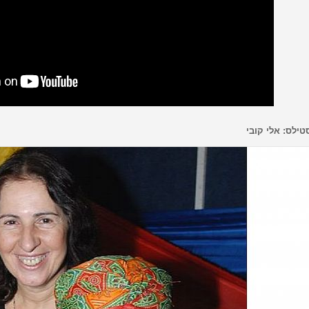
טילס: אלי קובי