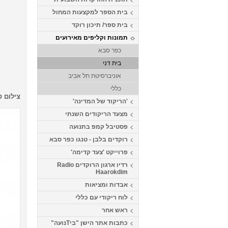
בית הספר למקצעות המחול
בית ספר/ תיכון רוקד
תמונות וקליפים מאירועים
כפר סבא
בית דני
אוניברסיטת תל אביב
כללי
צילום ס
'הריקוד של המדינה'
מצעד הריקודים השנתי
פסטיבל קמפ בתנועה
רוקדים בלבן - טנגו כפר סבא
פרוייקט 'צעד קדימה'
רדיו ארגון הרוקדים Radio
Haarokdim
אבדות ומציאות
לוח ריקודי עם כללי
ראש אחר
כתבות אתר הישן "ביTנועה"