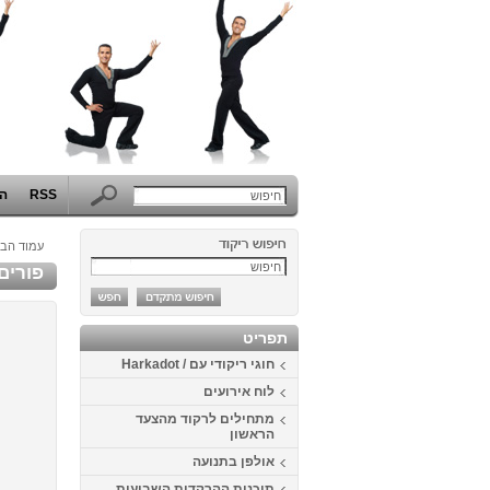
RSS
הפ
עמוד הבי
פורים 2014 בבית דני - תחרות התחפושות ה
תפריט
חוגי ריקודי עם / Harkadot
לוח אירועים
מתחילים לרקוד מהצעד
הראשון
אולפן בתנועה
תוכנית ההרקדות השבועית