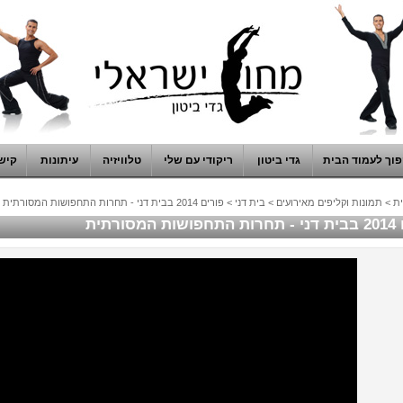
וך לעמוד הבית
גדי ביטון
ריקודי עם שלי
טלוויזיה
עיתונות
קיש
ת
>
תמונות וקליפים מאירועים
>
בית דני
>
פורים 2014 בבית דני - תחרות התחפושות המסורתית
מסורתית