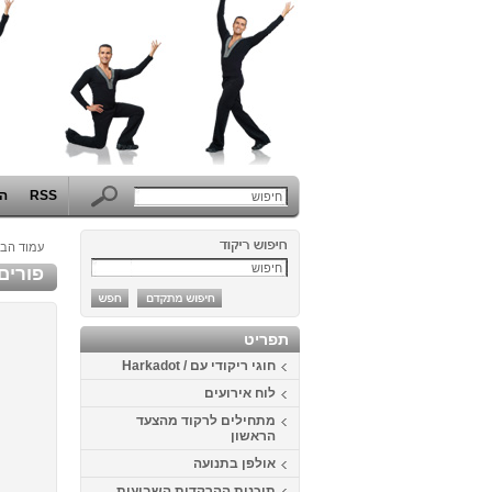
RSS
הפ
עמוד הבי
פורים 2014 בבית דני - תחרות התחפושות ה
תפריט
חוגי ריקודי עם / Harkadot
לוח אירועים
מתחילים לרקוד מהצעד
הראשון
אולפן בתנועה
תוכנית ההרקדות השבועית