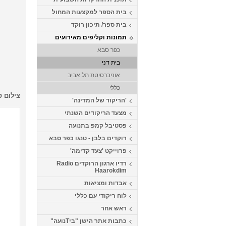
בית הספר למקצעות המחול
בית ספר/ תיכון רוקד
תמונות וקליפים מאירועים
כפר סבא
בית דני
אוניברסיטת תל אביב
כללי
צילום ס
'הריקוד של המדינה'
מצעד הריקודים השנתי
פסטיבל קמפ בתנועה
רוקדים בלבן - טנגו כפר סבא
פרוייקט 'צעד קדימה'
רדיו ארגון הרוקדים Radio
Haarokdim
אבדות ומציאות
לוח ריקודי עם כללי
ראש אחר
כתבות אתר הישן "ביTנועה"