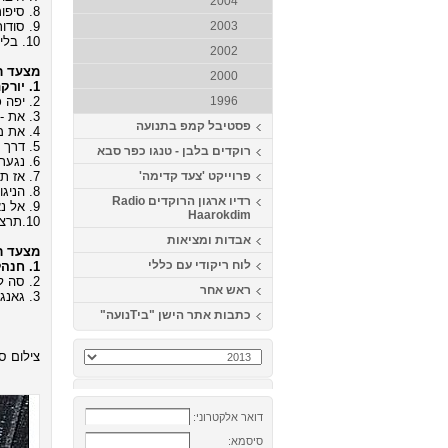
2004
8. סיפור חיי - חיים ישראל (מילים ולחן: אודי דמארי, כוריאוגרפיה: רפי זיו)
9. סודות - קובי אפללו (מילים ולחן: קובי אפללו, כוריאוגרפיה: דודו ברזילי)
2003
10. בלילה - עידן חביב - הפרוייקט של עידן רייכל (מילים ולחן: עידן רייכל, כוריאוגרפיה: גדי ביטון)
2002
מצעד רי
2000
1. יורקת אש - סגיב כהן (מילים ולחן: סגיב כהן, כוריאוגרפיה: גדי ביטון)
2. יפה כלבנה - אביתר בנאי (מילים ולחן: אביתר בנאי, כוריאוגרפיה: גדי ביטון)
1996
3. את - אייל גולן (מילים ולחן: צ'ולי זכאי ואלי קשת, כוריאוגרפיה: ירון בן שמחון)
פסטיבל קמפ בתנועה
4. את מלאך - אילן נורי (מילים ולחן: יקיר גובס ודודו מתנה, כוריאוגרפיה: אבנר נעים)
5. דרך - אביהו שבת (מילים: ינאי רטפן ואביהו שבת, לחן: ניצן קייקוב, כוריאוגרפיה: ירון בן שמחון)
רוקדים בלבן - טנגו כפר סבא
6. נגעת לי בלב - אייל גולן (מילים ולחן: רותם כהן, כוריאוגרפיה: תמיר שלו)
7. אז תרקדי - שמרית ומיכאל גריילסאמר (מילים ולחן: שמרית גריילסאמר, כוריאוגרפיה: גדי ביטון)
פרוייקט 'צעד קדימה'
8. הניגון שלך - אתי אנקרי (מילים ולחן: אתי אנקרי, כוריאוגרפיה: גילה פז)
רדיו ארגון הרוקדים Radio
9. אל נא תלכי - יואב יצחק (מילים: נתי דבח לחן: אריק זנטי, כוריאוגרפיה: גדי ביטון)
Haarokdim
10.תרצי בי - שלומי שבת (מילים: אפרת בוימולד, לחן: שלומי שבת כוריאוגרפיה: אוהד אטיה ולוי ברגיל)
אבדות ומציאות
מצעד רי
לוח ריקודי עם כללי
1. חנהל'ה התבלבלה - גלעד שגב ומטבוחה פרוגקט (מילים: נתן אלתרמן, לחן: עממי, כוריאוגרפיה: ירון אלפסי)
2. סה לה וי - Khaled (מילים ולחן: לועזי, כוריאוגרפיה: אבי לוי)
ראש אחר
3. גאנגם סטייל - PSY(מילים ולחן: לועזי, כוריאוגרפיה: דדה לוסקי)
כתבות אתר הישן "ביTנועה"
צילום סט
דואר אלקטרוני:
סיסמא: