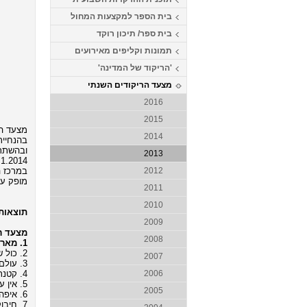
בית הספר למקצעות המחול
בית ספר/ תיכון רוקד
תמונות וקליפים מאירועים
'הריקוד של המדינה'
מצעד הריקודים השנתי
2016
2015
מצעד הרי
2014
בהנחיית 
ובהשתתפ
2013
.1.2014
במרכז ה
2012
מופק ע"
2011
2010
תוצאות 
2009
מצעד רי
2008
1. מאריפוסה - שלומי שבת (מילים: דורון מדלי, לחן: דימיטריס דקוס, כוריאוגרפיה: גדי ביטון)
2. כול שי כלאם - סגיב כהן ונדב קקון (מילים ולחן: סגיב כהן ונדב קקון, כוריאוגרפיה: גדי ביטון)
2007
3. עולם - סגיב כהן (מילים ולחן: סגיב כהן, כוריאוגרפיה: גדי ביטון)
4. קטנתי - יונתן רזאל (מילים: מן המקורות, לחן: יונתן רזאל, כוריאוגרפיה: אורן אשכנזי)
2006
5. אין עוד מלבדו - שלומי שבת (מילים: יוסי גיספן, לחן: תומר הדדי, כוריאוגרפיה: אבי לוי)
2005
6. איפה את היום - דורון מזר (מילים: שירי שמר, לחן: רוסי, כוריאוגרפיה: משה טווילי וגדי ביטון)
7. חיבוק בחשיכה - הלנה פפריזו (מילים ולחן: יווני, כוריאוגרפיה: אורן אשכנזי)