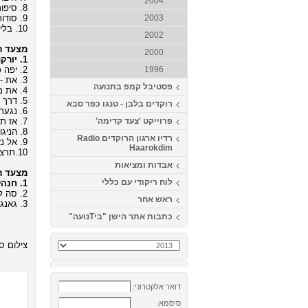
2004
8. סיפור חיי - חיים ישראל (מילים ולחן: אודי דמארי, כוריאוגרפיה: רפי זיו)
9. סודות - קובי אפללו (מילים ולחן: קובי אפללו, כוריאוגרפיה: דודו ברזילי)
2003
10. בלילה - עידן חביב - הפרוייקט של עידן רייכל (מילים ולחן: עידן רייכל, כוריאוגרפיה: גדי ביטון)
2002
מצעד רי
2000
1. יורקת אש - סגיב כהן (מילים ולחן: סגיב כהן, כוריאוגרפיה: גדי ביטון)
2. יפה כלבנה - אביתר בנאי (מילים ולחן: אביתר בנאי, כוריאוגרפיה: גדי ביטון)
1996
3. את - אייל גולן (מילים ולחן: צ'ולי זכאי ואלי קשת, כוריאוגרפיה: ירון בן שמחון)
פסטיבל קמפ בתנועה
4. את מלאך - אילן נורי (מילים ולחן: יקיר גובס ודודו מתנה, כוריאוגרפיה: אבנר נעים)
5. דרך - אביהו שבת (מילים: ינאי רטפן ואביהו שבת, לחן: ניצן קייקוב, כוריאוגרפיה: ירון בן שמחון)
רוקדים בלבן - טנגו כפר סבא
6. נגעת לי בלב - אייל גולן (מילים ולחן: רותם כהן, כוריאוגרפיה: תמיר שלו)
7. אז תרקדי - שמרית ומיכאל גריילסאמר (מילים ולחן: שמרית גריילסאמר, כוריאוגרפיה: גדי ביטון)
פרוייקט 'צעד קדימה'
8. הניגון שלך - אתי אנקרי (מילים ולחן: אתי אנקרי, כוריאוגרפיה: גילה פז)
רדיו ארגון הרוקדים Radio
9. אל נא תלכי - יואב יצחק (מילים: נתי דבח לחן: אריק זנטי, כוריאוגרפיה: גדי ביטון)
Haarokdim
10.תרצי בי - שלומי שבת (מילים: אפרת בוימולד, לחן: שלומי שבת כוריאוגרפיה: אוהד אטיה ולוי ברגיל)
אבדות ומציאות
מצעד רי
לוח ריקודי עם כללי
1. חנהל'ה התבלבלה - גלעד שגב ומטבוחה פרוגקט (מילים: נתן אלתרמן, לחן: עממי, כוריאוגרפיה: ירון אלפסי)
2. סה לה וי - Khaled (מילים ולחן: לועזי, כוריאוגרפיה: אבי לוי)
ראש אחר
3. גאנגם סטייל - PSY(מילים ולחן: לועזי, כוריאוגרפיה: דדה לוסקי)
כתבות אתר הישן "ביTנועה"
צילום סט
דואר אלקטרוני:
סיסמא: