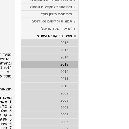
בית הספר למקצעות המחול
בית ספר/ תיכון רוקד
תמונות וקליפים מאירועים
'הריקוד של המדינה'
מצעד הריקודים השנתי
2016
2015
מצעד הרי
2014
בהנחיית 
ובהשתתפ
2013
.1.2014
במרכז ה
2012
מופק ע"
2011
2010
תוצאות 
2009
מצעד רי
2008
1. מאריפוסה - שלומי שבת (מילים: דורון מדלי, לחן: דימיטריס דקוס, כוריאוגרפיה: גדי ביטון)
2. כול שי כלאם - סגיב כהן ונדב קקון (מילים ולחן: סגיב כהן ונדב קקון, כוריאוגרפיה: גדי ביטון)
2007
3. עולם - סגיב כהן (מילים ולחן: סגיב כהן, כוריאוגרפיה: גדי ביטון)
4. קטנתי - יונתן רזאל (מילים: מן המקורות, לחן: יונתן רזאל, כוריאוגרפיה: אורן אשכנזי)
2006
5. אין עוד מלבדו - שלומי שבת (מילים: יוסי גיספן, לחן: תומר הדדי, כוריאוגרפיה: אבי לוי)
2005
6. איפה את היום - דורון מזר (מילים: שירי שמר, לחן: רוסי, כוריאוגרפיה: משה טווילי וגדי ביטון)
7. חיבוק בחשיכה - הלנה פפריזו (מילים ולחן: יווני, כוריאוגרפיה: אורן אשכנזי)