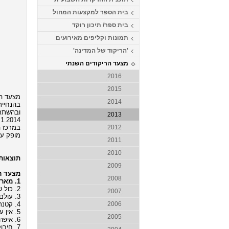
בית הספר למקצעות המחול
בית ספר/ תיכון רוקד
תמונות וקליפים מאירועים
'הריקוד של המדינה'
מצעד הריקודים השנתי
2016
2015
מצעד הרי
2014
בהנחיית 
ובהשתתפ
2013
.1.2014
במרכז ה
2012
מופק ע"
2011
2010
תוצאות 
2009
מצעד רי
2008
1. מאריפוסה - שלומי שבת (מילים: דורון מדלי, לחן: דימיטריס דקוס, כוריאוגרפיה: גדי ביטון)
2. כול שי כלאם - סגיב כהן ונדב קקון (מילים ולחן: סגיב כהן ונדב קקון, כוריאוגרפיה: גדי ביטון)
2007
3. עולם - סגיב כהן (מילים ולחן: סגיב כהן, כוריאוגרפיה: גדי ביטון)
4. קטנתי - יונתן רזאל (מילים: מן המקורות, לחן: יונתן רזאל, כוריאוגרפיה: אורן אשכנזי)
2006
5. אין עוד מלבדו - שלומי שבת (מילים: יוסי גיספן, לחן: תומר הדדי, כוריאוגרפיה: אבי לוי)
2005
6. איפה את היום - דורון מזר (מילים: שירי שמר, לחן: רוסי, כוריאוגרפיה: משה טווילי וגדי ביטון)
7. חיבוק בחשיכה - הלנה פפריזו (מילים ולחן: יווני, כוריאוגרפיה: אורן אשכנזי)