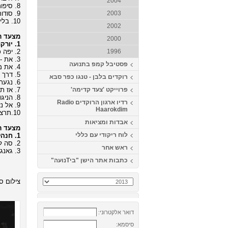
2004
8. סיפור חיי - חיים ישראל (מילים ולחן: אודי דמארי, כוריאוגרפיה: רפי זיו)
9. סודות - קובי אפללו (מילים ולחן: קובי אפללו, כוריאוגרפיה: דודו ברזילי)
2003
10. בלילה - עידן חביב - הפרוייקט של עידן רייכל (מילים ולחן: עידן רייכל, כוריאוגרפיה: גדי ביטון)
2002
מצעד רי
2000
1. יורקת אש - סגיב כהן (מילים ולחן: סגיב כהן, כוריאוגרפיה: גדי ביטון)
2. יפה כלבנה - אביתר בנאי (מילים ולחן: אביתר בנאי, כוריאוגרפיה: גדי ביטון)
1996
3. את - אייל גולן (מילים ולחן: צ'ולי זכאי ואלי קשת, כוריאוגרפיה: ירון בן שמחון)
פסטיבל קמפ בתנועה
4. את מלאך - אילן נורי (מילים ולחן: יקיר גובס ודודו מתנה, כוריאוגרפיה: אבנר נעים)
5. דרך - אביהו שבת (מילים: ינאי רטפן ואביהו שבת, לחן: ניצן קייקוב, כוריאוגרפיה: ירון בן שמחון)
רוקדים בלבן - טנגו כפר סבא
6. נגעת לי בלב - אייל גולן (מילים ולחן: רותם כהן, כוריאוגרפיה: תמיר שלו)
7. אז תרקדי - שמרית ומיכאל גריילסאמר (מילים ולחן: שמרית גריילסאמר, כוריאוגרפיה: גדי ביטון)
פרוייקט 'צעד קדימה'
8. הניגון שלך - אתי אנקרי (מילים ולחן: אתי אנקרי, כוריאוגרפיה: גילה פז)
רדיו ארגון הרוקדים Radio
9. אל נא תלכי - יואב יצחק (מילים: נתי דבח לחן: אריק זנטי, כוריאוגרפיה: גדי ביטון)
Haarokdim
10.תרצי בי - שלומי שבת (מילים: אפרת בוימולד, לחן: שלומי שבת כוריאוגרפיה: אוהד אטיה ולוי ברגיל)
אבדות ומציאות
מצעד רי
לוח ריקודי עם כללי
1. חנהל'ה התבלבלה - גלעד שגב ומטבוחה פרוגקט (מילים: נתן אלתרמן, לחן: עממי, כוריאוגרפיה: ירון אלפסי)
2. סה לה וי - Khaled (מילים ולחן: לועזי, כוריאוגרפיה: אבי לוי)
ראש אחר
3. גאנגם סטייל - PSY(מילים ולחן: לועזי, כוריאוגרפיה: דדה לוסקי)
כתבות אתר הישן "ביTנועה"
צילום סט
דואר אלקטרוני:
סיסמא: