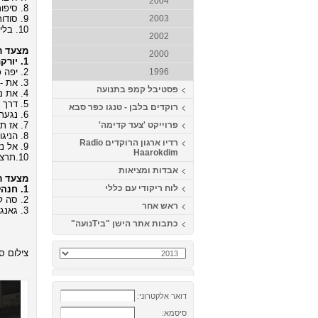
2004
8. סיפור חיי - חיים ישראל (מילים ולחן: אודי דמארי, כוריאוגרפיה: רפי זיו)
9. סודות - קובי אפללו (מילים ולחן: קובי אפללו, כוריאוגרפיה: דודו ברזילי)
2003
10. בלילה - עידן חביב - הפרוייקט של עידן רייכל (מילים ולחן: עידן רייכל, כוריאוגרפיה: גדי ביטון)
2002
מצעד רי
2000
1. יורקת אש - סגיב כהן (מילים ולחן: סגיב כהן, כוריאוגרפיה: גדי ביטון)
2. יפה כלבנה - אביתר בנאי (מילים ולחן: אביתר בנאי, כוריאוגרפיה: גדי ביטון)
1996
3. את - אייל גולן (מילים ולחן: צ'ולי זכאי ואלי קשת, כוריאוגרפיה: ירון בן שמחון)
פסטיבל קמפ בתנועה
4. את מלאך - אילן נורי (מילים ולחן: יקיר גובס ודודו מתנה, כוריאוגרפיה: אבנר נעים)
5. דרך - אביהו שבת (מילים: ינאי רטפן ואביהו שבת, לחן: ניצן קייקוב, כוריאוגרפיה: ירון בן שמחון)
רוקדים בלבן - טנגו כפר סבא
6. נגעת לי בלב - אייל גולן (מילים ולחן: רותם כהן, כוריאוגרפיה: תמיר שלו)
7. אז תרקדי - שמרית ומיכאל גריילסאמר (מילים ולחן: שמרית גריילסאמר, כוריאוגרפיה: גדי ביטון)
פרוייקט 'צעד קדימה'
8. הניגון שלך - אתי אנקרי (מילים ולחן: אתי אנקרי, כוריאוגרפיה: גילה פז)
רדיו ארגון הרוקדים Radio
9. אל נא תלכי - יואב יצחק (מילים: נתי דבח לחן: אריק זנטי, כוריאוגרפיה: גדי ביטון)
Haarokdim
10.תרצי בי - שלומי שבת (מילים: אפרת בוימולד, לחן: שלומי שבת כוריאוגרפיה: אוהד אטיה ולוי ברגיל)
אבדות ומציאות
מצעד רי
לוח ריקודי עם כללי
1. חנהל'ה התבלבלה - גלעד שגב ומטבוחה פרוגקט (מילים: נתן אלתרמן, לחן: עממי, כוריאוגרפיה: ירון אלפסי)
2. סה לה וי - Khaled (מילים ולחן: לועזי, כוריאוגרפיה: אבי לוי)
ראש אחר
3. גאנגם סטייל - PSY(מילים ולחן: לועזי, כוריאוגרפיה: דדה לוסקי)
כתבות אתר הישן "ביTנועה"
צילום סט
דואר אלקטרוני:
סיסמא: