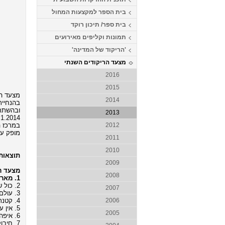
בית הספר למקצעות המחול
בית ספר/ תיכון רוקד
תמונות וקליפים מאירועים
'הריקוד של המדינה'
מצעד הריקודים השנתי
2016
2015
מצעד הרי
2014
בהנחיית 
ובהשתתפ
2013
.1.2014
במרכז ה
2012
מופק ע"
2011
2010
תוצאות 
2009
מצעד רי
2008
1. מאריפוסה - שלומי שבת (מילים: דורון מדלי, לחן: דימיטריס דקוס, כוריאוגרפיה: גדי ביטון)
2. כול שי כלאם - סגיב כהן ונדב קקון (מילים ולחן: סגיב כהן ונדב קקון, כוריאוגרפיה: גדי ביטון)
2007
3. עולם - סגיב כהן (מילים ולחן: סגיב כהן, כוריאוגרפיה: גדי ביטון)
4. קטנתי - יונתן רזאל (מילים: מן המקורות, לחן: יונתן רזאל, כוריאוגרפיה: אורן אשכנזי)
2006
5. אין עוד מלבדו - שלומי שבת (מילים: יוסי גיספן, לחן: תומר הדדי, כוריאוגרפיה: אבי לוי)
2005
6. איפה את היום - דורון מזר (מילים: שירי שמר, לחן: רוסי, כוריאוגרפיה: משה טווילי וגדי ביטון)
7. חיבוק בחשיכה - הלנה פפריזו (מילים ולחן: יווני, כוריאוגרפיה: אורן אשכנזי)