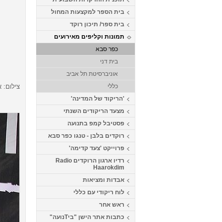
בית הספר למקצעות המחול
בית ספר/ תיכון רוקד
תמונות וקליפים מאירועים
כפר סבא
בית דני
אוניברסיטת תל אביב
צילום: א
כללי
'הריקוד של המדינה'
מצעד הריקודים השנתי
פסטיבל קמפ בתנועה
רוקדים בלבן - טנגו כפר סבא
פרוייקט 'צעד קדימה'
רדיו ארגון הרוקדים Radio
Haarokdim
אבדות ומציאות
לוח ריקודי עם כללי
ראש אחר
כתבות אתר הישן "ביTנועה"