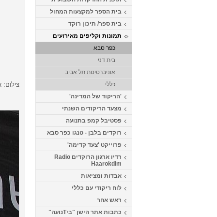
בית הספר למקצעות המחול
בית ספר/ תיכון רוקד
תמונות וקליפים מאירועים
כפר סבא
בית דני
אוניברסיטת תל אביב
צילום: א
כללי
'הריקוד של המדינה'
מצעד הריקודים השנתי
פסטיבל קמפ בתנועה
רוקדים בלבן - טנגו כפר סבא
פרוייקט 'צעד קדימה'
רדיו ארגון הרוקדים Radio
Haarokdim
אבדות ומציאות
לוח ריקודי עם כללי
ראש אחר
כתבות אתר הישן "ביTנועה"