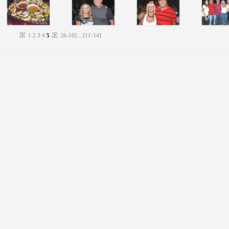
...
1
2
3
4
5
[
6
-
10
]
[
11
-
14
]