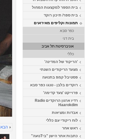
בית הספר למקצעות המחול
בית ספר/ תיכון רוקד
תמונות וקליפים מאירועים
כפר סבא
בית דני
אוניברסיטת תל אביב
כללי
'הריקוד של המדינה'
מצעד הריקודים השנתי
פסטיבל קמפ בתנועה
רוקדים בלבן - טנגו כפר סבא
פרוייקט 'צעד קדימה'
רדיו ארגון הרוקדים Radio
Haarokdim
אבדות ומציאות
לוח ריקודי עם כללי
הבא
ראש אחר
כתבות אתר הישן "ביTנועה"