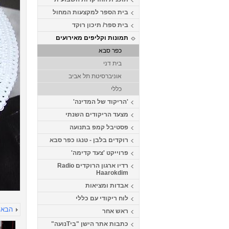
בית הספר למקצעות המחול
בית ספר/ תיכון רוקד
תמונות וקליפים מאירועים
כפר סבא
בית דני
אוניברסיטת תל אביב
כללי
'הריקוד של המדינה'
מצעד הריקודים השנתי
פסטיבל קמפ בתנועה
רוקדים בלבן - טנגו כפר סבא
פרוייקט 'צעד קדימה'
רדיו ארגון הרוקדים Radio
Haarokdim
אבדות ומציאות
לוח ריקודי עם כללי
הבא
ראש אחר
כתבות אתר הישן "ביTנועה"