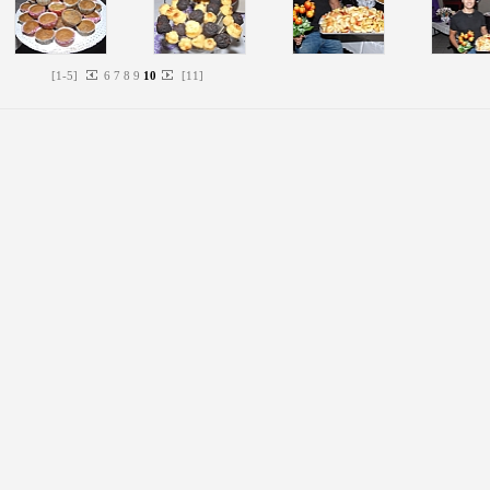
[
1
-
5
]
6
7
8
9
10
[
11
]