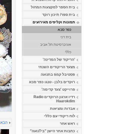
בית הספר למקצעות המחול
בית ספר/ תיכון רוקד
תמונות וקליפים מאירועים
כפר סבא
בית דני
אוניברסיטת תל אביב
כללי
'הריקוד של המדינה'
מצעד הריקודים השנתי
פסטיבל קמפ בתנועה
רוקדים בלבן - טנגו כפר סבא
פרוייקט 'צעד קדימה'
רדיו ארגון הרוקדים Radio
Haarokdim
אבדות ומציאות
לוח ריקודי עם כללי
הבא
ראש אחר
כתבות אתר הישן "ביTנועה"