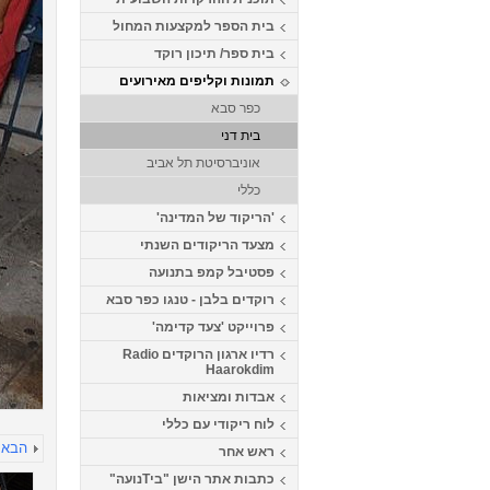
בית הספר למקצעות המחול
בית ספר/ תיכון רוקד
תמונות וקליפים מאירועים
כפר סבא
בית דני
אוניברסיטת תל אביב
כללי
'הריקוד של המדינה'
מצעד הריקודים השנתי
פסטיבל קמפ בתנועה
רוקדים בלבן - טנגו כפר סבא
פרוייקט 'צעד קדימה'
רדיו ארגון הרוקדים Radio
Haarokdim
אבדות ומציאות
לוח ריקודי עם כללי
הבא
ראש אחר
כתבות אתר הישן "ביTנועה"