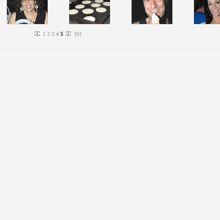
1
2
3
4
5
[
6
]