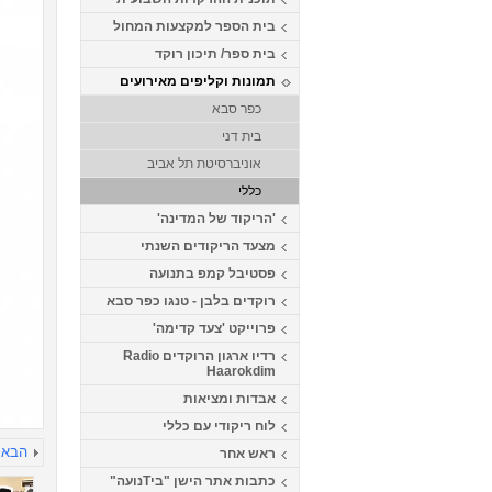
בית הספר למקצעות המחול
בית ספר/ תיכון רוקד
תמונות וקליפים מאירועים
כפר סבא
בית דני
אוניברסיטת תל אביב
כללי
'הריקוד של המדינה'
מצעד הריקודים השנתי
פסטיבל קמפ בתנועה
רוקדים בלבן - טנגו כפר סבא
פרוייקט 'צעד קדימה'
רדיו ארגון הרוקדים Radio
Haarokdim
אבדות ומציאות
לוח ריקודי עם כללי
הבא
ראש אחר
כתבות אתר הישן "ביTנועה"