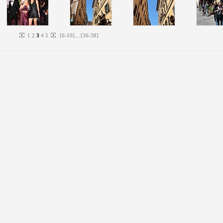
...
1
2
3
4
5
[
6
-
10
]
[
36
-
38
]