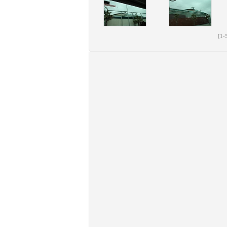
[
1
-