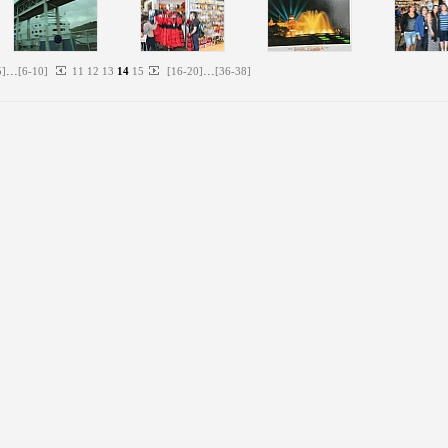
...
...
5
]
[
6
-
10
]
11
12
13
14
15
[
16
-
20
]
[
36
-
38
]