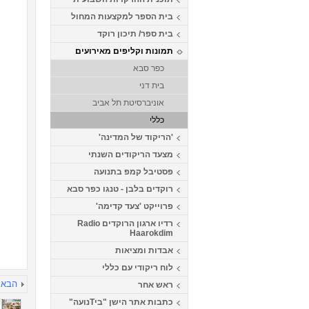
בית הספר למקצעות המחול
בית ספר/ תיכון רוקד
תמונות וקליפים מאירועים
כפר סבא
בית דני
אוניברסיטת תל אביב
כללי
'הריקוד של המדינה'
מצעד הריקודים השנתי
פסטיבל קמפ בתנועה
רוקדים בלבן - טנגו כפר סבא
פרוייקט 'צעד קדימה'
רדיו ארגון הרוקדים Radio
Haarokdim
אבדות ומציאות
לוח ריקודי עם כללי
הבא
ראש אחר
כתבות אתר הישן "ביTנועה"