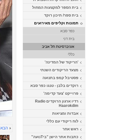
בית הספר למקצעות המחול
בית ספר/ תיכון רוקד
תמונות וקליפים מאירועים
כפר סבא
בית דני
אוניברסיטת תל אביב
כללי
'הריקוד של המדינה'
מצעד הריקודים השנתי
פסטיבל קמפ בתנועה
רוקדים בלבן - טנגו כפר סבא
פרוייקט 'צעד קדימה'
רדיו ארגון הרוקדים Radio
Haarokdim
אבדות ומציאות
לוח ריקודי עם כללי
הבא
ראש אחר
כתבות אתר הישן "ביTנועה"