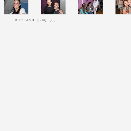
...
1
2
3
4
5
[
6
-
10
]
[
26
]