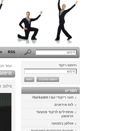
RSS
הפ
עמוד הבי
מימונה 2013 בכפ
צילום: א
תפריט
חוגי ריקודי עם / Harkadot
לוח אירועים
מתחילים לרקוד מהצעד
הראשון
אולפן בתנועה
תוכנית ההרקדות השבועית