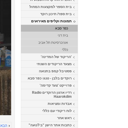
בית הספר למקצעות המחול
בית ספר/ תיכון רוקד
תמונות וקליפים מאירועים
כפר סבא
בית דני
אוניברסיטת תל אביב
כללי
'הריקוד של המדינה'
מצעד הריקודים השנתי
פסטיבל קמפ בתנועה
רוקדים בלבן - טנגו כפר סבא
פרוייקט 'צעד קדימה'
רדיו ארגון הרוקדים Radio
Haarokdim
אבדות ומציאות
לוח ריקודי עם כללי
ראש אחר
כתבות אתר הישן "ביTנועה"
הבא