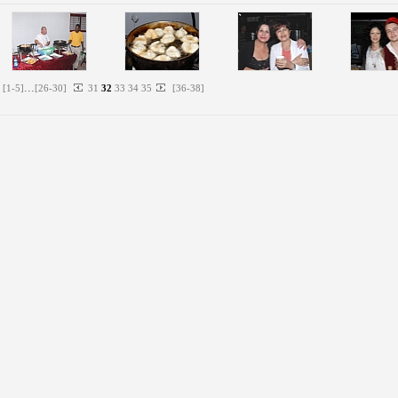
...
[
1
-
5
]
[
26
-
30
]
31
32
33
34
35
[
36
-
38
]