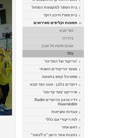
בית הספר למקצעות המחול
בית ספר/ תיכון רוקד
תמונות וקליפים מאירועים
כפר סבא
בית דני
אוניברסיטת תל אביב
כללי
'הריקוד של המדינה'
מצעד הריקודים השנתי
פסטיבל קמפ בתנועה
רוקדים בלבן - טנגו כפר סבא
פרוייקט 'צעד קדימה'
רדיו ארגון הרוקדים Radio
Haarokdim
אבדות ומציאות
לוח ריקודי עם כללי
ראש אחר
כתבות אתר הישן "ביTנועה"