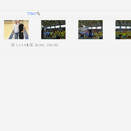
הגדל
...
1
2
3
4
5
[
6
-
10
]
[
16
-
18
]