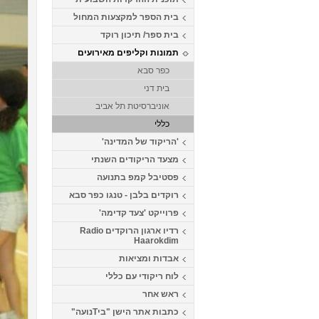
בית הספר למקצעות המחול
בית ספר/ תיכון רוקד
תמונות וקליפים מאירועים
כפר סבא
בית דני
אוניברסיטת תל אביב
כללי
'הריקוד של המדינה'
מצעד הריקודים השנתי
פסטיבל קמפ בתנועה
רוקדים בלבן - טנגו כפר סבא
פרוייקט 'צעד קדימה'
רדיו ארגון הרוקדים Radio
Haarokdim
אבדות ומציאות
לוח ריקודי עם כללי
ראש אחר
כתבות אתר הישן "ביTנועה"