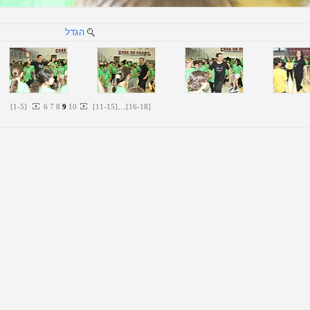
הגדל
...
[
1
-
5
]
6
7
8
9
10
[
11
-
15
]
[
16
-
18
]