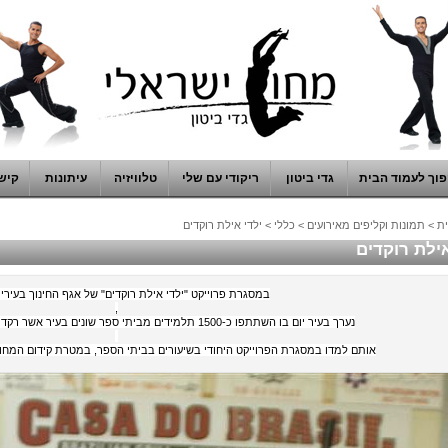
וך לעמוד הבית
גדי ביטון
ריקודי עם שלי
טלוויזיה
עיתונות
קיש
ת
>
תמונות וקליפים מאירועים
>
כללי
>
ילדי אילת רוקדים
אילת רוקדים
במסגרת פרוייקט "ילדי אילת רוקדים" של אגף החינוך בעירי
,
נערך בעיר יום בו השתתפו כ-1500 תלמידים מביתי ספר שונים בעיר אשר רקדו יחדיו ריקודי עם ישראליים,
אותם למדו במסגרת הפרוייקט היחודי בשיעורים בביתי הספר, במטרת קידום המחו