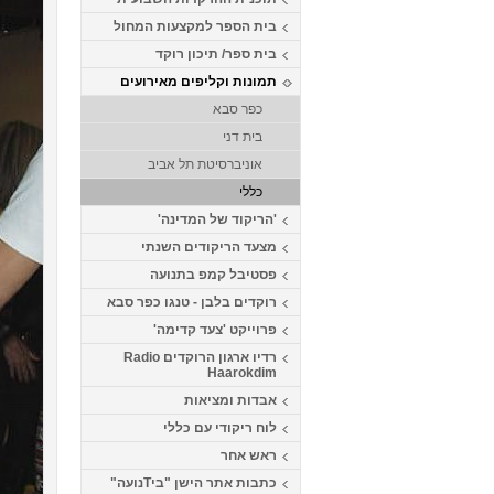
בית הספר למקצעות המחול
בית ספר/ תיכון רוקד
תמונות וקליפים מאירועים
כפר סבא
בית דני
אוניברסיטת תל אביב
כללי
'הריקוד של המדינה'
מצעד הריקודים השנתי
פסטיבל קמפ בתנועה
רוקדים בלבן - טנגו כפר סבא
פרוייקט 'צעד קדימה'
רדיו ארגון הרוקדים Radio
Haarokdim
אבדות ומציאות
לוח ריקודי עם כללי
ראש אחר
כתבות אתר הישן "ביTנועה"