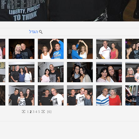
הגדל
1
2
3
4
5
[
6
]