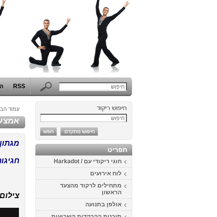
RSS
הפ
עמוד הבי
אמצע הדרך
מגתון אמצ
תפריט
חגיגות 80 ליענקל'
חוגי ריקודי עם / Harkadot
לוח אירועים
מתחילים לרקוד מהצעד
הראשון
צילום:
אולפן בתנועה
תוכנית ההרקדות השבועית