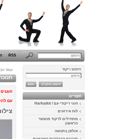
RSS
הפ
עמוד הבי
חנוכה בית
חוגגים 
תפריט
עם להק
חוגי ריקודי עם / Harkadot
צילום
לוח אירועים
מתחילים לרקוד מהצעד
הראשון
אולפן בתנועה
תוכנית ההרקדות השבועית