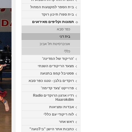
בית הספר למקצעות המחול
בית ספר/ תיכון רוקד
תמונות וקליפים מאירועים
כפר סבא
בית דני
אוניברסיטת תל אביב
כללי
'הריקוד של המדינה'
מצעד הריקודים השנתי
פסטיבל קמפ בתנועה
רוקדים בלבן - טנגו כפר סבא
פרוייקט 'צעד קדימה'
רדיו ארגון הרוקדים Radio
Haarokdim
אבדות ומציאות
לוח ריקודי עם כללי
ראש אחר
כתבות אתר הישן "ביTנועה"