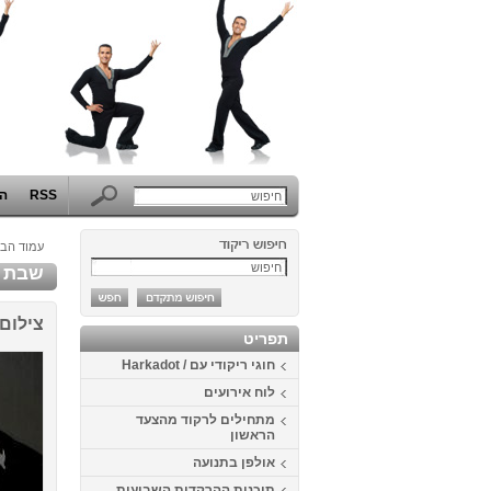
RSS
הפ
עמוד הבי
שבת זוגות .12
צילום 
תפריט
חוגי ריקודי עם / Harkadot
לוח אירועים
מתחילים לרקוד מהצעד
הראשון
אולפן בתנועה
תוכנית ההרקדות השבועית