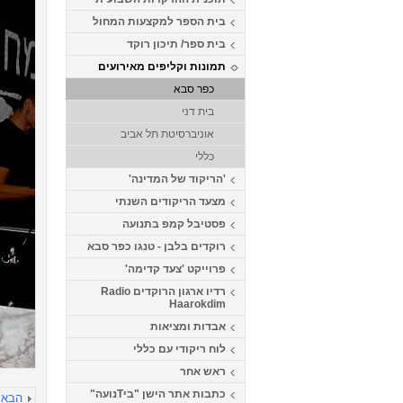
בית הספר למקצעות המחול
בית ספר/ תיכון רוקד
תמונות וקליפים מאירועים
כפר סבא
בית דני
אוניברסיטת תל אביב
כללי
'הריקוד של המדינה'
מצעד הריקודים השנתי
פסטיבל קמפ בתנועה
רוקדים בלבן - טנגו כפר סבא
פרוייקט 'צעד קדימה'
רדיו ארגון הרוקדים Radio
Haarokdim
אבדות ומציאות
לוח ריקודי עם כללי
ראש אחר
כתבות אתר הישן "ביTנועה"
הבא