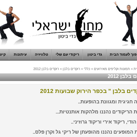
וך לעמוד הבית
גדי ביטון
ריקודי עם שלי
טלוויזיה
עיתונות
קיש
ת
>
תמונות וקליפים מאירועים
>
כללי
>
רוקדים בלבן
>
רוקדים בלבן 2012
בלבן 2012
דים בלבן " בכפר הירוק שבועות 2012
חגיגית ומגוונת בהופעות..
הריקודים נהננו מלהקות אותנטיות...
ודי, ריקוד אירי וריקוד גרוזיני..
המופעים נהננו מהופעתן של ריקי גל וקרן פלס..