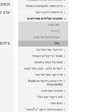
וכמובן 
בית הספר למקצעות המחול
ערב מ
בית ספר/ תיכון רוקד
תמונות וקליפים מאירועים
כפר סבא
בית דני
אוניברסיטת תל אביב
צילום 
כללי
'הריקוד של המדינה'
מצעד הריקודים השנתי
פסטיבל קמפ בתנועה
רוקדים בלבן - טנגו כפר סבא
פרוייקט 'צעד קדימה'
רדיו ארגון הרוקדים Radio
Haarokdim
אבדות ומציאות
לוח ריקודי עם כללי
ראש אחר
כתבות אתר הישן "ביTנועה"