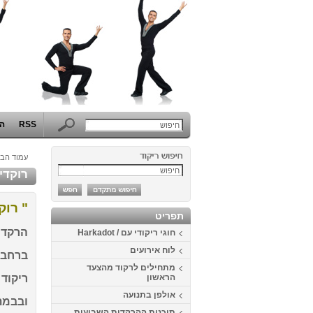
RSS
הפ
עמוד הבי
רוקדים 
" רוק
תפריט
הרקדה 
חוגי ריקודי עם / Harkadot
לוח אירועים
ברחבת 
מתחילים לרקוד מהצעד
הראשון
ריקוד ה
אולפן בתנועה
ובבמת 
תוכנית ההרקדות השבועית