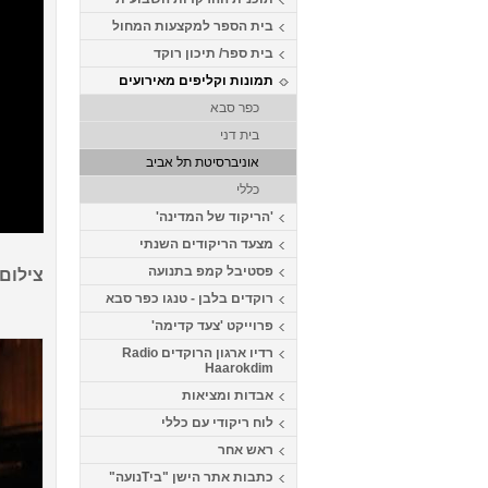
בית הספר למקצעות המחול
בית ספר/ תיכון רוקד
תמונות וקליפים מאירועים
כפר סבא
בית דני
אוניברסיטת תל אביב
כללי
'הריקוד של המדינה'
מצעד הריקודים השנתי
פסטיבל קמפ בתנועה
צילום 
הלה 
רוקדים בלבן - טנגו כפר סבא
פרוייקט 'צעד קדימה'
רדיו ארגון הרוקדים Radio
Haarokdim
אבדות ומציאות
לוח ריקודי עם כללי
ראש אחר
כתבות אתר הישן "ביTנועה"