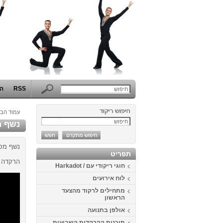
RSS
הפ
עמוד הבי
נשף מס
נשף מסכ
תפריט
הרקדה ח
חוגי ריקודי עם / Harkadot
לוח אירועים
מתחילים לרקוד מהצעד
הראשון
אולפן בתנועה
תוכנית ההרקדות השבועית