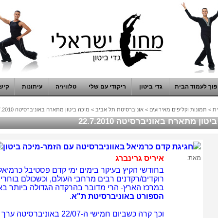
וך לעמוד הבית
גדי ביטון
ריקודי עם שלי
טלוויזיה
עיתונות
קיש
ת
>
תמונות וקליפים מאירועים
>
אוניברסיטת תל אביב
>
מיכה ביטון מתארח באוניברסיטה 22.7.2010
יטון מתארח באוניברסיטה 22.7.2010
חגיגת קדם כרמיאל באווניברסיטה עם הזמר-מיכה ביטון
מאת:
איריס גרינברג
בחודשי הקיץ בעיקר בימים ימי קדם פסטיבל כרמיאל,
רוקדים/רקדנים רבים מרחבי העולם, וכשכולם בוחרים
במרכז הארץ- הרי מדובר בהרקדה הגדולה ביותר בא
הספורט באוניברסיטת ת"א
.
וכך קרה כשביום חמישי ה-22/07 באוניברסיטה ערך לנו