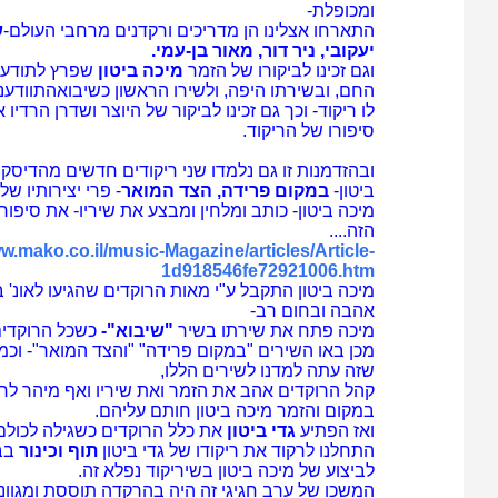
ומכופלת-
התארחו אצלינו הן מדריכים ורקדנים מרחבי העולם-
ש
יעקובי, ניר דור, מאור בן-עמי.
וגם זכינו לביקורו של הזמר
מיכה ביטון
החם, ובשירתו היפה, ולשירו הראשון כשיבואהתוודענ
לו ריקוד- וכך גם זכינו לביקור של היוצר ושדרן הרדיו
סיפורו של הריקוד.
ובהזדמנות זו גם נלמדו שני ריקודים חדשים מהדיס
ביטון-
במקום פרידה, הצד המואר
- פרי יצירותיו של 
מיכה ביטון- כותב ומלחין ומבצע את שיריו- את סיפור 
הזה....
ww.mako.co.il/music-Magazine/articles/Article-
1d918546fe72921006.htm
מיכה ביטון התקבל ע"י מאות הרוקדים שהגיעו לאונ' 
אהבה ובחום רב-
מיכה פתח את שירתו בשיר
"שיבוא"-
כשכל הרוקדים
מכן באו השירים "במקום פרידה" "והצד המואר"- וכמ
שזה עתה למדנו לשירים הללו,
קהל הרוקדים אהב את הזמר ואת שיריו ואף מיהר לר
במקום והזמר מיכה ביטון חותם עליהם.
ואז הפתיע
גדי ביטון
התחלנו לרקוד את ריקודו של גדי ביטון
תוף וכינור
בבי
לביצוע של מיכה ביטון בשיריקוד נפלא זה.
המשכו של ערב חגיגי זה היה בהרקדה תוססת ומגוונ