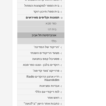
בית הספר למקצעות המחול
בית ספר/ תיכון רוקד
תמונות וקליפים מאירועים
כפר סבא
בית דני
אוניברסיטת תל אביב
כללי
'הריקוד של המדינה'
מצעד הריקודים השנתי
פסטיבל קמפ בתנועה
רוקדים בלבן - טנגו כפר סבא
פרוייקט 'צעד קדימה'
רדיו ארגון הרוקדים Radio
Haarokdim
אבדות ומציאות
לוח ריקודי עם כללי
ראש אחר
כתבות אתר הישן "ביTנועה"