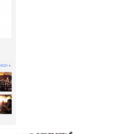
הבא
דרונט