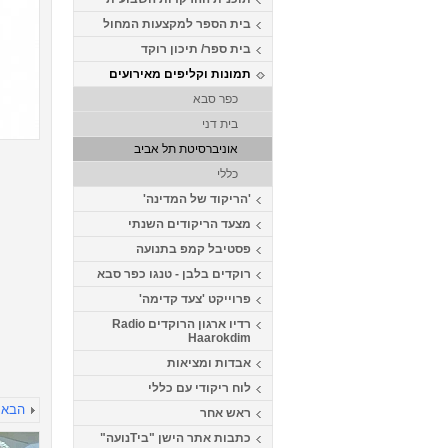
בית הספר למקצעות המחול
בית ספר/ תיכון רוקד
תמונות וקליפים מאירועים
כפר סבא
בית דני
אוניברסיטת תל אביב
כללי
'הריקוד של המדינה'
מצעד הריקודים השנתי
פסטיבל קמפ בתנועה
רוקדים בלבן - טנגו כפר סבא
פרוייקט 'צעד קדימה'
רדיו ארגון הרוקדים Radio
Haarokdim
אבדות ומציאות
לוח ריקודי עם כללי
הבא
ראש אחר
כתבות אתר הישן "ביTנועה"