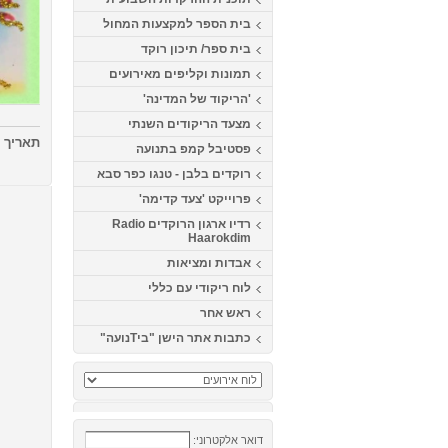
בית הספר למקצעות המחול
בית ספר/ תיכון רוקד
תמונות וקליפים מאירועים
'הריקוד של המדינה'
מצעד הריקודים השנתי
תאריך
5/09/2021 20:00 23:55
פסטיבל קמפ בתנועה
רוקדים בלבן - טנגו כפר סבא
פרוייקט 'צעד קדימה'
רדיו ארגון הרוקדים Radio
Haarokdim
אבדות ומציאות
לוח ריקודי עם כללי
ראש אחר
כתבות אתר הישן "ביTנועה"
דואר אלקטרוני: