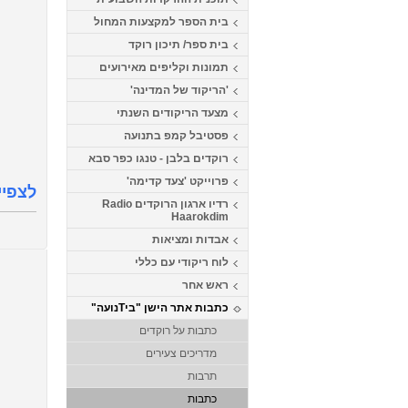
בית הספר למקצעות המחול
בית ספר/ תיכון רוקד
תמונות וקליפים מאירועים
'הריקוד של המדינה'
מצעד הריקודים השנתי
פסטיבל קמפ בתנועה
רוקדים בלבן - טנגו כפר סבא
פרוייקט 'צעד קדימה'
לצפיי
רדיו ארגון הרוקדים Radio
Haarokdim
אבדות ומציאות
לוח ריקודי עם כללי
ראש אחר
כתבות אתר הישן "ביTנועה"
כתבות על רוקדים
מדריכים צעירים
תרבות
כתבות