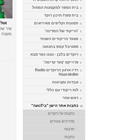
בית הספר למקצעות המחול
בית ספר/ תיכון רוקד
אולי
תמונות וקליפים מאירועים
שיר של 
'הריקוד של המדינה'
משנת 1971
מצעד הריקודים השנתי
פסטיבל קמפ בתנועה
רוקדים בלבן - טנגו כפר סבא
פרוייקט 'צעד קדימה'
רדיו ארגון הרוקדים Radio
Haarokdim
אבדות ומציאות
לוח ריקודי עם כללי
ראש אחר
כתבות אתר הישן "ביTנועה"
כתבות על רוקדים
מדריכים צעירים
תרבות
כתבות